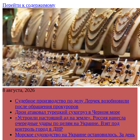
Перейти к содержимому
8 августа, 2026
Судебное производство по делу Лерчек возобновили
после обращения прокуроров
Дрон атаковал турецкий сухогруз в Черном море
«Устроили настоящий ад на земле». Россия нанесла
очередные удары по целям на Украине. Взят под
контроль город в ДНР
Морское судоходство на Украине остановилось. За день