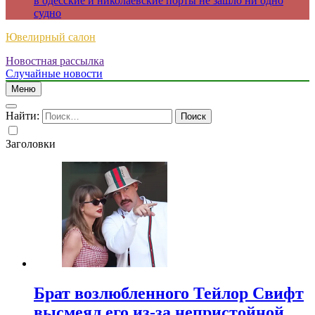
в одесские и николаевские порты не зашло ни одно
судно
Ювелирный салон
Новостная рассылка
Случайные новости
Меню
Найти:
Заголовки
Брат возлюбленного Тейлор Свифт
высмеял его из-за непристойной