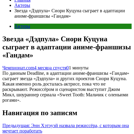
Актеры
Звезда «Дэдпула» Сиори Куцуна сыграет в адаптации
аниме-франшизы «Гандам»
Актеры
Звезда «Дэдпула» Сиори Куцуна
сыграет в адаптации аниме-франшизы
«Гандам»
Чемпионат.com
4 месяца спустя
0
1 минуты
По данным Deadline, в адаптации аниме-франшизы «Гандам»
сыграет звезда «Дэдпула» и других проектов Сиори Куцуна.
Какая именно роль досталась актрисе, пока что не
раскрывают. Режиссёром и сценаристом выступит Джим
Микл, шоураннер сериала «Sweet Tooth: Мальчик с оленьими
рогами».
Навигация по записям
Предыдущая:
Энн Хэтэуэй назвала режиссёра, с которым она
мечтает поработать