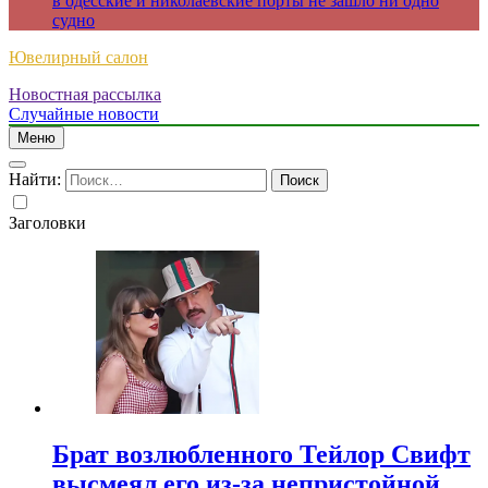
в одесские и николаевские порты не зашло ни одно
судно
Ювелирный салон
Новостная рассылка
Случайные новости
Меню
Найти:
Заголовки
Брат возлюбленного Тейлор Свифт
высмеял его из-за непристойной