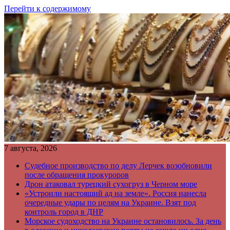
Перейти к содержимому
7 августа, 2026
Судебное производство по делу Лерчек возобновили
после обращения прокуроров
Дрон атаковал турецкий сухогруз в Черном море
«Устроили настоящий ад на земле». Россия нанесла
очередные удары по целям на Украине. Взят под
контроль город в ДНР
Морское судоходство на Украине остановилось. За день