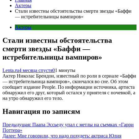
Актеры
Стали известны обстоятельства смерти звезды «Баффи
— истребительницы вампиров»
Актеры
Стали известны обстоятельства
смерти звезды «Баффи —
истребительницы вампиров»
Lenta.ru
4 месяца спустя
0
1 минуты
Актер Николас Брендон, известный по роли в сериале «Баффи
— истребительница вампиров», скончался во сне. Об этом
сообщает издание People. По информации источника, артиста
обнаружил его друг, который остался у приятеля с ночевкой, а
на утро обнаружил его тело.
Навигация по записям
Предыдущая:
Паапа Эссьеду упал с метлы на съемках «Гарри
Поттера»
Далее:
Мне говорили, что надо похудеть: актриса Юлия