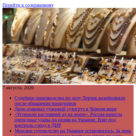
Перейти к содержимому
7 августа, 2026
Судебное производство по делу Лерчек возобновили
после обращения прокуроров
Дрон атаковал турецкий сухогруз в Черном море
«Устроили настоящий ад на земле». Россия нанесла
очередные удары по целям на Украине. Взят под
контроль город в ДНР
Морское судоходство на Украине остановилось. За день