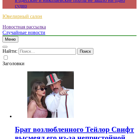
в одесские и николаевские порты не зашло ни одно
судно
Ювелирный салон
Новостная рассылка
Случайные новости
Меню
Найти:
Заголовки
Брат возлюбленного Тейлор Свифт
высмеял его из-за непристойной