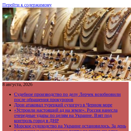
Перейти к содержимому
8 августа, 2026
Судебное производство по делу Лерчек возобновили
после обращения прокуроров
Дрон атаковал турецкий сухогруз в Черном море
«Устроили настоящий ад на земле». Россия нанесла
очередные удары по целям на Украине. Взят под
контроль город в ДНР
Морское судоходство на Украине остановилось. За день