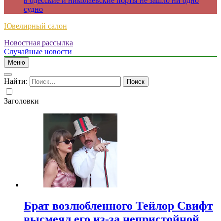
в одесские и николаевские порты не зашло ни одно
судно
Ювелирный салон
Новостная рассылка
Случайные новости
Меню
Найти:
Заголовки
Брат возлюбленного Тейлор Свифт
высмеял его из-за непристойной