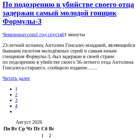
По подозрению в убийстве своего отца
задержан самый молодой гонщик
Формулы-3
Чемпионат.com
1 год спустя
0
1 минуты
23-летний испанец Антолин Гонсалес-младший, являющийся
бывшим пилотом молодёжных серий и самым юным
гонщиком Формулы-3, был задержан в своей стране
по подозрению в убийстве своего 56-летнего отца Антолина
Гонсалеса-старшего, сообщило издание……
Читать далее
1
2
3
4
Август 2026
Пн
Вт
Ср
Чт
Пт
Сб
Вс
1
2