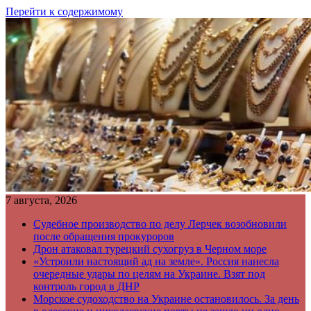
Перейти к содержимому
7 августа, 2026
Судебное производство по делу Лерчек возобновили
после обращения прокуроров
Дрон атаковал турецкий сухогруз в Черном море
«Устроили настоящий ад на земле». Россия нанесла
очередные удары по целям на Украине. Взят под
контроль город в ДНР
Морское судоходство на Украине остановилось. За день