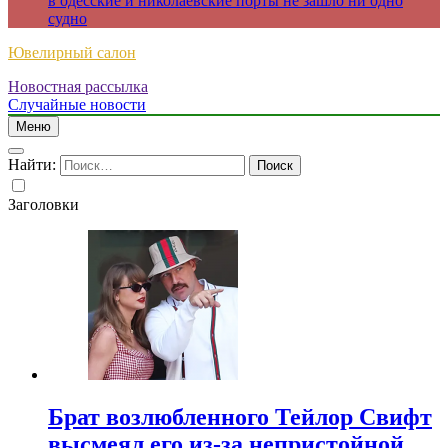
в одесские и николаевские порты не зашло ни одно
судно
Ювелирный салон
Новостная рассылка
Случайные новости
Меню
Найти:
Заголовки
Брат возлюбленного Тейлор Свифт
высмеял его из-за непристойной