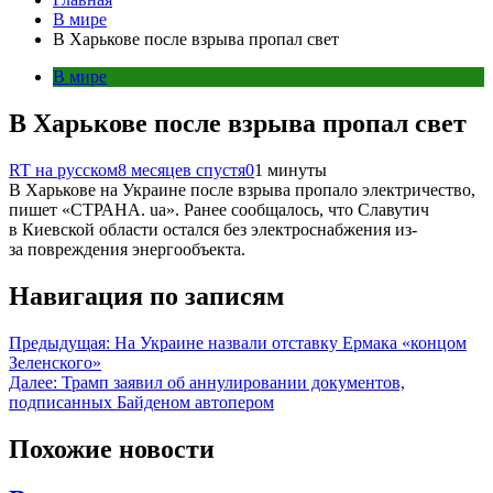
В мире
В Харькове после взрыва пропал свет
В мире
В Харькове после взрыва пропал свет
RT на русском
8 месяцев спустя
0
1 минуты
В Харькове на Украине после взрыва пропало электричество,
пишет «СТРАНА. ua». Ранее сообщалось, что Славутич
в Киевской области остался без электроснабжения из-
за повреждения энергообъекта.
Навигация по записям
Предыдущая:
На Украине назвали отставку Ермака «концом
Зеленского»
Далее:
Трамп заявил об аннулировании документов,
подписанных Байденом автопером
Похожие новости