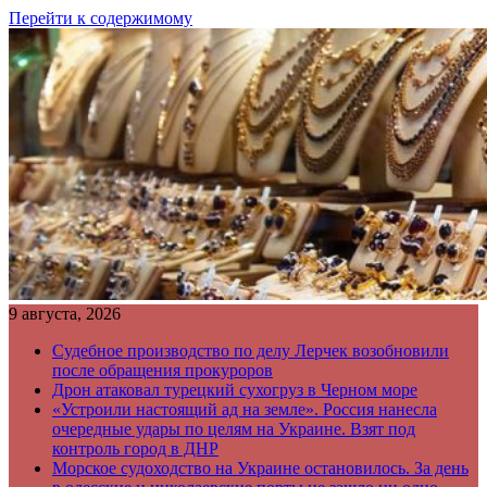
Перейти к содержимому
9 августа, 2026
Судебное производство по делу Лерчек возобновили
после обращения прокуроров
Дрон атаковал турецкий сухогруз в Черном море
«Устроили настоящий ад на земле». Россия нанесла
очередные удары по целям на Украине. Взят под
контроль город в ДНР
Морское судоходство на Украине остановилось. За день