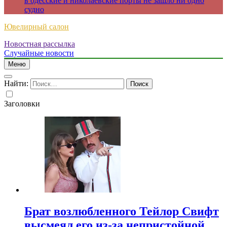
в одесские и николаевские порты не зашло ни одно
судно
Ювелирный салон
Новостная рассылка
Случайные новости
Меню
Найти:
Заголовки
Брат возлюбленного Тейлор Свифт
высмеял его из-за непристойной