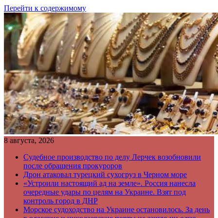
Перейти к содержимому
8 августа, 2026
Судебное производство по делу Лерчек возобновили
после обращения прокуроров
Дрон атаковал турецкий сухогруз в Черном море
«Устроили настоящий ад на земле». Россия нанесла
очередные удары по целям на Украине. Взят под
контроль город в ДНР
Морское судоходство на Украине остановилось. За день