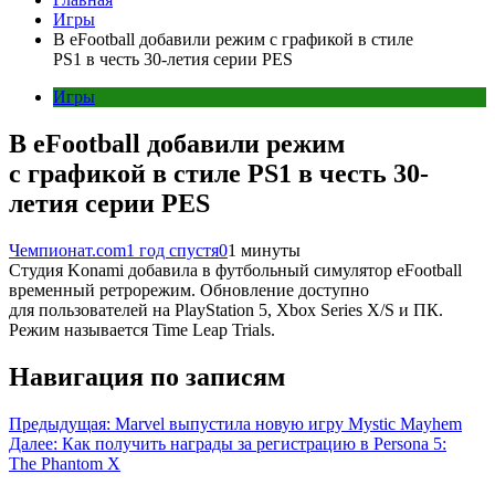
Игры
В eFootball добавили режим с графикой в стиле
PS1 в честь 30-летия серии PES
Игры
В eFootball добавили режим
с графикой в стиле PS1 в честь 30-
летия серии PES
Чемпионат.com
1 год спустя
0
1 минуты
Студия Konami добавила в футбольный симулятор eFootball
временный ретрорежим. Обновление доступно
для пользователей на PlayStation 5, Xbox Series X/S и ПК.
Режим называется Time Leap Trials.
Навигация по записям
Предыдущая:
Marvel выпустила новую игру Mystic Mayhem
Далее:
Как получить награды за регистрацию в Persona 5:
The Phantom X