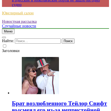
в одесские и николаевские порты не зашло ни одно
судно
Ювелирный салон
Новостная рассылка
Случайные новости
Меню
Найти:
Заголовки
Брат возлюбленного Тейлор Свифт
высмеял его из-за непристойной