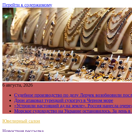
Перейти к содержимому
6 августа, 2026
Судебное производство по делу Лерчек возобновили пос
Дрон атаковал турецкий сухогруз в Черном море
«Устроили настоящий ад на земле». Россия нанесла очере
Морское судоходство на Украине остановилось. За день в
Ювелирный салон
Новостная рассылка