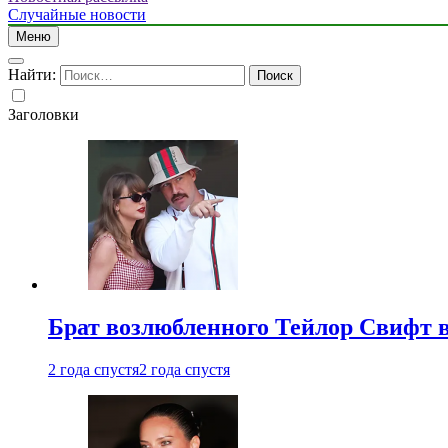
Случайные новости
Меню
Найти:
Заголовки
Брат возлюбленного Тейлор Свифт в
2 года спустя
2 года спустя