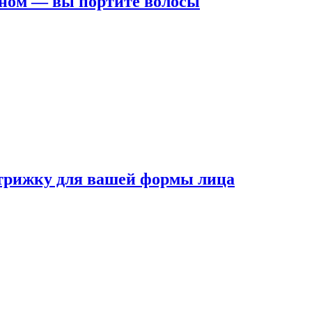
ном — вы портите волосы
трижку для вашей формы лица