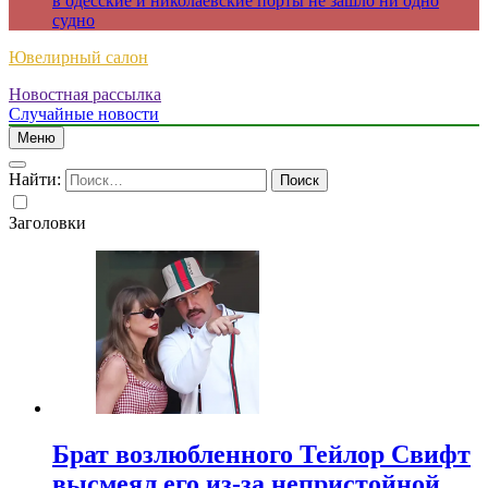
в одесские и николаевские порты не зашло ни одно
судно
Ювелирный салон
Новостная рассылка
Случайные новости
Меню
Найти:
Заголовки
Брат возлюбленного Тейлор Свифт
высмеял его из-за непристойной