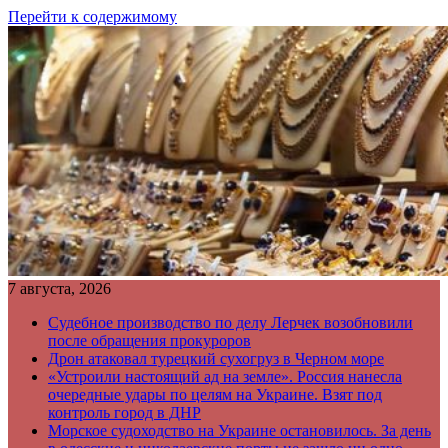
Перейти к содержимому
7 августа, 2026
Судебное производство по делу Лерчек возобновили
после обращения прокуроров
Дрон атаковал турецкий сухогруз в Черном море
«Устроили настоящий ад на земле». Россия нанесла
очередные удары по целям на Украине. Взят под
контроль город в ДНР
Морское судоходство на Украине остановилось. За день