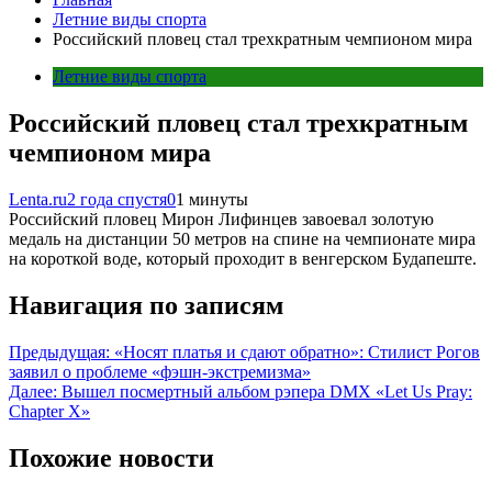
Летние виды спорта
Российский пловец стал трехкратным чемпионом мира
Летние виды спорта
Российский пловец стал трехкратным
чемпионом мира
Lenta.ru
2 года спустя
0
1 минуты
Российский пловец Мирон Лифинцев завоевал золотую
медаль на дистанции 50 метров на спине на чемпионате мира
на короткой воде, который проходит в венгерском Будапеште.
Навигация по записям
Предыдущая:
«Носят платья и сдают обратно»: Стилист Рогов
заявил о проблеме «фэшн-экстремизма»
Далее:
Вышел посмертный альбом рэпера DMX «Let Us Pray:
Chapter X»
Похожие новости