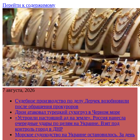
Перейти к содержимому
7 августа, 2026
Судебное производство по делу Лерчек возобновили
после обращения прокуроров
Дрон атаковал турецкий сухогруз в Черном море
«Устроили настоящий ад на земле». Россия нанесла
очередные удары по целям на Украине. Взят под
контроль город в ДНР
Морское судоходство на Украине остановилось. За день