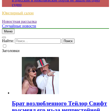
в одесские и николаевские порты не зашло ни одно
судно
Ювелирный салон
Новостная рассылка
Случайные новости
Меню
Найти:
Заголовки
Брат возлюбленного Тейлор Свифт
высмеял его из-за непристойной