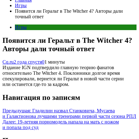
Игры
Появится ли Геральт в The Witcher 4? Авторы дали
точный ответ
Игры
Появится ли Геральт в The Witcher 4?
Авторы дали точный ответ
Cq.ru
2 года спустя
0
1 минуты
Издание IGN подтвердило главную теорию фанатов
относительно The Witcher 4. Поклонники долгое время
спекулировали, вернется ли Геральт в новой части серии
или останется где-то за кадром.
Навигация по записям
Предыдущая:
Гладилин назвал Станковича, Мусаева
и Галактионова лучшими тренерами первой части сезона РПЛ
Далее:
19-летняя порномодель напала на мать с ножом
и попала под суд