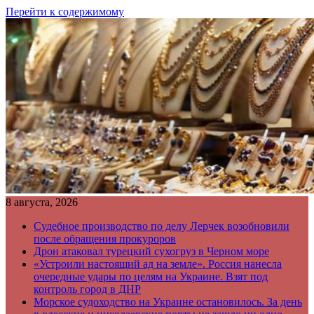
Перейти к содержимому
8 августа, 2026
Судебное производство по делу Лерчек возобновили
после обращения прокуроров
Дрон атаковал турецкий сухогруз в Черном море
«Устроили настоящий ад на земле». Россия нанесла
очередные удары по целям на Украине. Взят под
контроль город в ДНР
Морское судоходство на Украине остановилось. За день