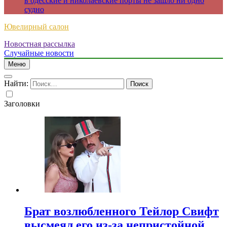
в одесские и николаевские порты не зашло ни одно
судно
Ювелирный салон
Новостная рассылка
Случайные новости
Меню
Найти:
Заголовки
Брат возлюбленного Тейлор Свифт
высмеял его из-за непристойной