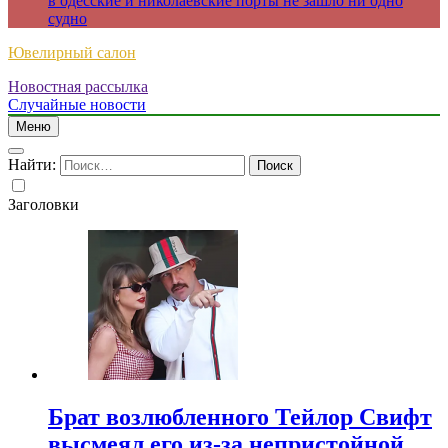
в одесские и николаевские порты не зашло ни одно
судно
Ювелирный салон
Новостная рассылка
Случайные новости
Меню
Найти:
Заголовки
Брат возлюбленного Тейлор Свифт
высмеял его из-за непристойной