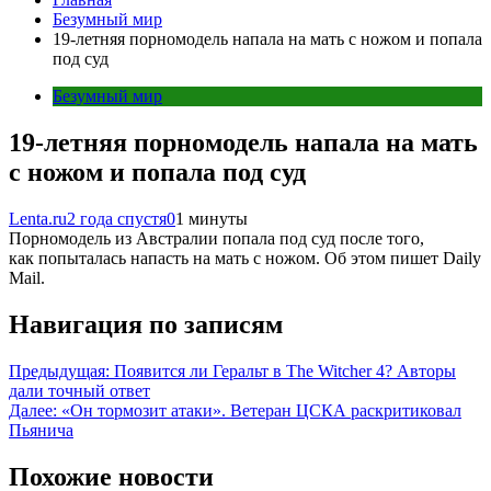
Безумный мир
19-летняя порномодель напала на мать с ножом и попала
под суд
Безумный мир
19-летняя порномодель напала на мать
с ножом и попала под суд
Lenta.ru
2 года спустя
0
1 минуты
Порномодель из Австралии попала под суд после того,
как попыталась напасть на мать с ножом. Об этом пишет Daily
Mail.
Навигация по записям
Предыдущая:
Появится ли Геральт в The Witcher 4? Авторы
дали точный ответ
Далее:
«Он тормозит атаки». Ветеран ЦСКА раскритиковал
Пьянича
Похожие новости