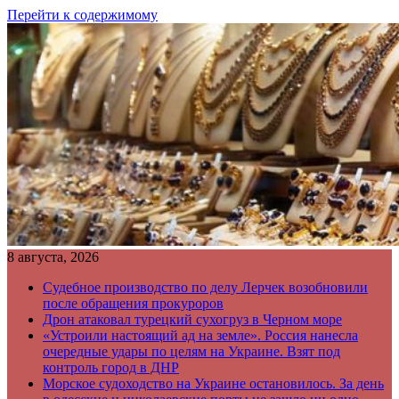
Перейти к содержимому
8 августа, 2026
Судебное производство по делу Лерчек возобновили
после обращения прокуроров
Дрон атаковал турецкий сухогруз в Черном море
«Устроили настоящий ад на земле». Россия нанесла
очередные удары по целям на Украине. Взят под
контроль город в ДНР
Морское судоходство на Украине остановилось. За день