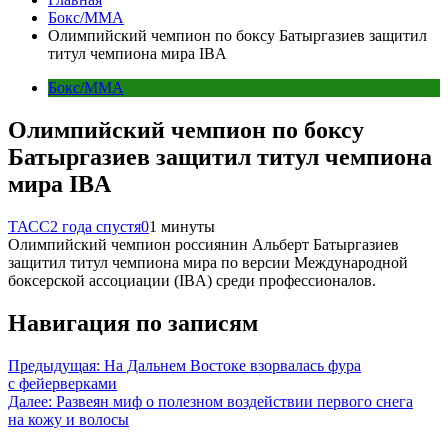
Бокс/MMA
Олимпийский чемпион по боксу Батыргазиев защитил
титул чемпиона мира IBA
Бокс/MMA
Олимпийский чемпион по боксу
Батыргазиев защитил титул чемпиона
мира IBA
ТАСС
2 года спустя
0
1 минуты
Олимпийский чемпион россиянин Альберт Батыргазиев
защитил титул чемпиона мира по версии Международной
боксерской ассоциации (IBA) среди профессионалов.
Навигация по записям
Предыдущая:
На Дальнем Востоке взорвалась фура
с фейерверками
Далее:
Развеян миф о полезном воздействии первого снега
на кожу и волосы