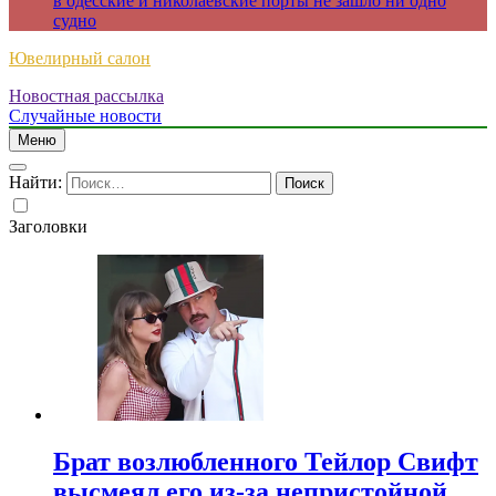
в одесские и николаевские порты не зашло ни одно
судно
Ювелирный салон
Новостная рассылка
Случайные новости
Меню
Найти:
Заголовки
Брат возлюбленного Тейлор Свифт
высмеял его из-за непристойной