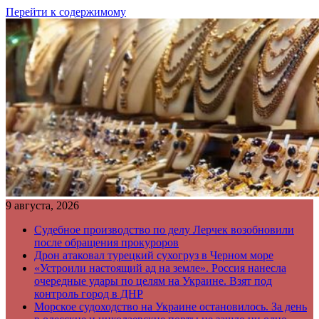
Перейти к содержимому
9 августа, 2026
Судебное производство по делу Лерчек возобновили
после обращения прокуроров
Дрон атаковал турецкий сухогруз в Черном море
«Устроили настоящий ад на земле». Россия нанесла
очередные удары по целям на Украине. Взят под
контроль город в ДНР
Морское судоходство на Украине остановилось. За день