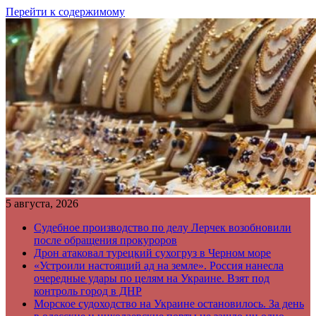
Перейти к содержимому
5 августа, 2026
Судебное производство по делу Лерчек возобновили
после обращения прокуроров
Дрон атаковал турецкий сухогруз в Черном море
«Устроили настоящий ад на земле». Россия нанесла
очередные удары по целям на Украине. Взят под
контроль город в ДНР
Морское судоходство на Украине остановилось. За день