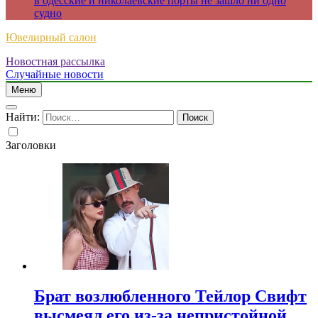
в одесские и николаевские порты не зашло ни одно
судно
Ювелирный салон
Новостная рассылка
Случайные новости
Меню
Найти:
Заголовки
Брат возлюбленного Тейлор Свифт
высмеял его из-за непристойной