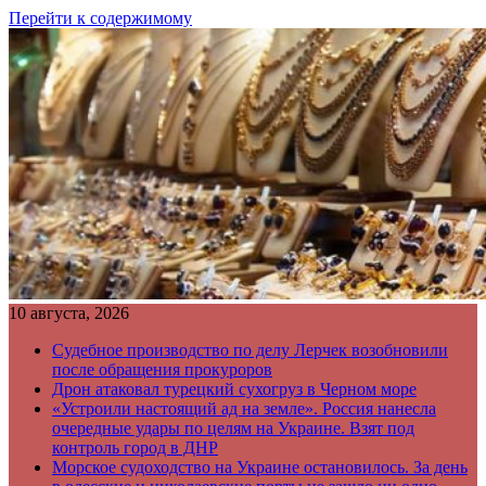
Перейти к содержимому
10 августа, 2026
Судебное производство по делу Лерчек возобновили
после обращения прокуроров
Дрон атаковал турецкий сухогруз в Черном море
«Устроили настоящий ад на земле». Россия нанесла
очередные удары по целям на Украине. Взят под
контроль город в ДНР
Морское судоходство на Украине остановилось. За день