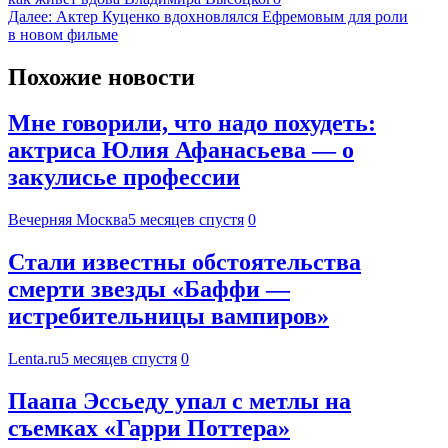
Далее:
Актер Куценко вдохновлялся Ефремовым для роли
в новом фильме
Похожие новости
Мне говорили, что надо похудеть:
актриса Юлия Афанасьева — о
закулисье профессии
Вечерняя Москва
5 месяцев спустя
0
Стали известны обстоятельства
смерти звезды «Баффи —
истребительницы вампиров»
Lenta.ru
5 месяцев спустя
0
Паапа Эссьеду упал с метлы на
съемках «Гарри Поттера»