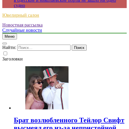
в одесские и николаевские порты не зашло ни одно
судно
Ювелирный салон
Новостная рассылка
Случайные новости
Меню
Найти:
Заголовки
Брат возлюбленного Тейлор Свифт
высмеял его из-за непристойной