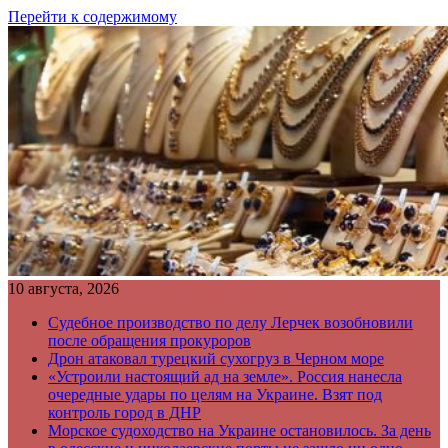
Перейти к содержимому
10 августа, 2026
Судебное производство по делу Лерчек возобновили
после обращения прокуроров
Дрон атаковал турецкий сухогруз в Черном море
«Устроили настоящий ад на земле». Россия нанесла
очередные удары по целям на Украине. Взят под
контроль город в ДНР
Морское судоходство на Украине остановилось. За день