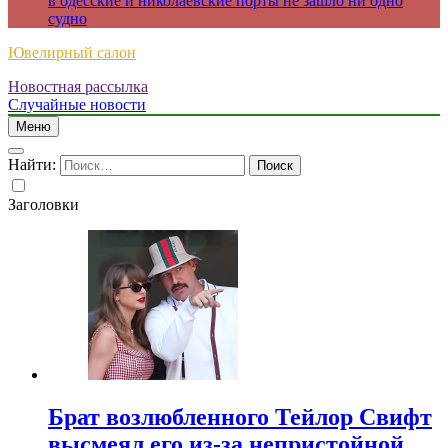
в одесские и николаевские порты не зашло ни одно
судно
Ювелирный салон
Новостная рассылка
Случайные новости
Меню
Найти:
Заголовки
Брат возлюбленного Тейлор Свифт
высмеял его из-за непристойной