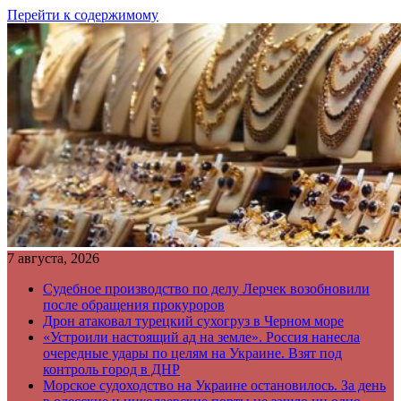
Перейти к содержимому
7 августа, 2026
Судебное производство по делу Лерчек возобновили
после обращения прокуроров
Дрон атаковал турецкий сухогруз в Черном море
«Устроили настоящий ад на земле». Россия нанесла
очередные удары по целям на Украине. Взят под
контроль город в ДНР
Морское судоходство на Украине остановилось. За день