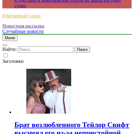
в одесские и николаевские порты не зашло ни одно
судно
Ювелирный салон
Новостная рассылка
Случайные новости
Меню
Найти:
Заголовки
Брат возлюбленного Тейлор Свифт
высмеял его из-за непристойной