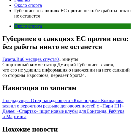
Около спорта
Губерниев о санкциях ЕС против него: без работы никто
не останется
Около спорта
Губерниев о санкциях ЕС против него:
без работы никто не останется
Газета.Ru
6 месяцев спустя
0
1 минуты
Спортивный комментатор Дмитрий Губерниев заявил,
что его не удивила информация о наложении на него санкций
со стороны Евросоюза, передает Sport24.
Навигация по записям
Предыдущая:
Отец нападающего «Краснодара» Кокшарова
заявил о вероятном разрыве договоренностей с «Пари НН»
Далее:
«Спартак» ищет новые клубы для Бонгонда, Рябчука
и Мартинса
Похожие новости