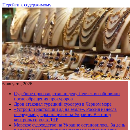
Перейти к содержимому
6 августа, 2026
Судебное производство по делу Лерчек возобновили
после обращения прокуроров
Дрон атаковал турецкий сухогруз в Черном море
«Устроили настоящий ад на земле». Россия нанесла
очередные удары по целям на Украине. Взят под
контроль город в ДНР
Морское судоходство на Украине остановилось. За день