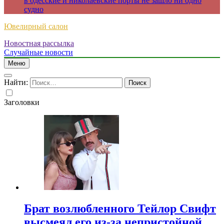
в одесские и николаевские порты не зашло ни одно
судно
Ювелирный салон
Новостная рассылка
Случайные новости
Меню
Найти:
Заголовки
Брат возлюбленного Тейлор Свифт
высмеял его из-за непристойной