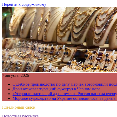
Перейти к содержимому
7 августа, 2026
Судебное производство по делу Лерчек возобновили пос
Дрон атаковал турецкий сухогруз в Черном море
«Устроили настоящий ад на земле». Россия нанесла очере
Морское судоходство на Украине остановилось. За день в
Ювелирный салон
Новостная рассылка