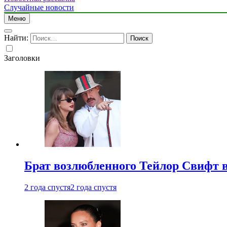
Случайные новости
Меню
Найти:
Заголовки
Брат возлюбленного Тейлор Свифт в
2 года спустя
2 года спустя