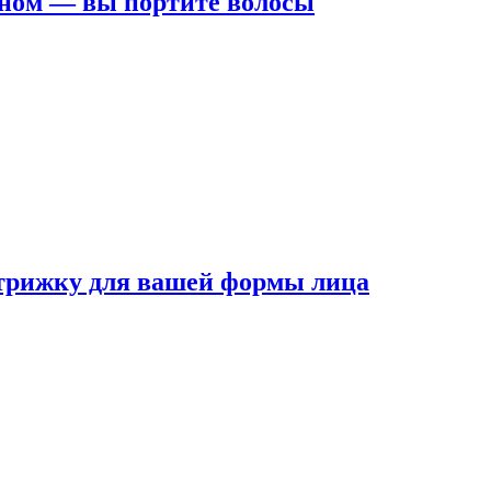
ном — вы портите волосы
трижку для вашей формы лица