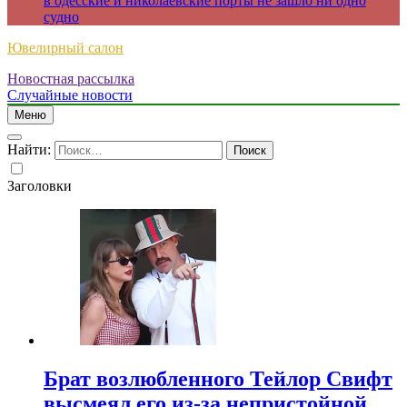
в одесские и николаевские порты не зашло ни одно
судно
Ювелирный салон
Новостная рассылка
Случайные новости
Меню
Найти:
Заголовки
Брат возлюбленного Тейлор Свифт
высмеял его из-за непристойной