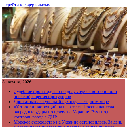
Перейти к содержимому
8 августа, 2026
Судебное производство по делу Лерчек возобновили
после обращения прокуроров
Дрон атаковал турецкий сухогруз в Черном море
«Устроили настоящий ад на земле». Россия нанесла
очередные удары по целям на Украине. Взят под
контроль город в ДНР
Морское судоходство на Украине остановилось. За день