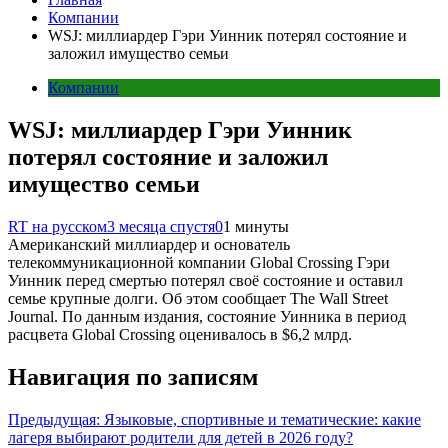
Компании
WSJ: миллиардер Гэри Уинник потерял состояние и
заложил имущество семьи
Компании
WSJ: миллиардер Гэри Уинник
потерял состояние и заложил
имущество семьи
RT на русском
3 месяца спустя
0
1 минуты
Американский миллиардер и основатель
телекоммуникационной компании Global Crossing Гэри
Уинник перед смертью потерял своё состояние и оставил
семье крупные долги. Об этом сообщает The Wall Street
Journal. По данным издания, состояние Уинника в период
расцвета Global Crossing оценивалось в $6,2 млрд.
Навигация по записям
Предыдущая:
Языковые, спортивные и тематические: какие
лагеря выбирают родители для детей в 2026 году?