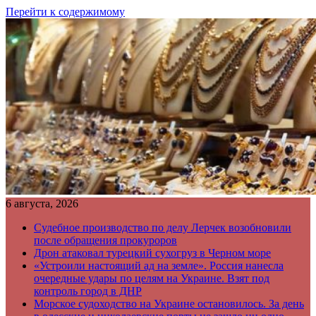
Перейти к содержимому
6 августа, 2026
Судебное производство по делу Лерчек возобновили
после обращения прокуроров
Дрон атаковал турецкий сухогруз в Черном море
«Устроили настоящий ад на земле». Россия нанесла
очередные удары по целям на Украине. Взят под
контроль город в ДНР
Морское судоходство на Украине остановилось. За день