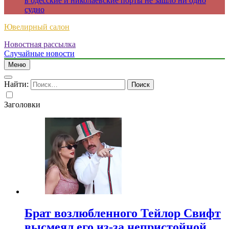
в одесские и николаевские порты не зашло ни одно
судно
Ювелирный салон
Новостная рассылка
Случайные новости
Меню
Найти:
Заголовки
Брат возлюбленного Тейлор Свифт
высмеял его из-за непристойной