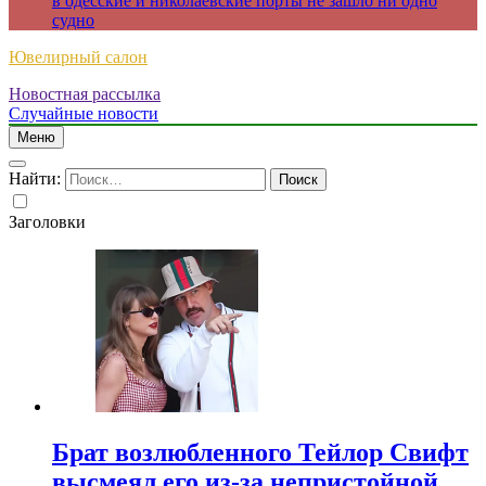
в одесские и николаевские порты не зашло ни одно
судно
Ювелирный салон
Новостная рассылка
Случайные новости
Меню
Найти:
Заголовки
Брат возлюбленного Тейлор Свифт
высмеял его из-за непристойной