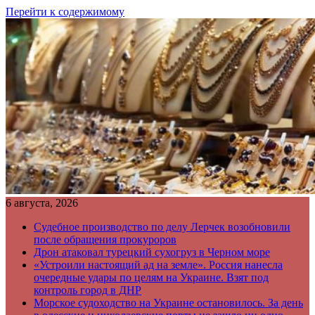
Перейти к содержимому
6 августа, 2026
Судебное производство по делу Лерчек возобновили
после обращения прокуроров
Дрон атаковал турецкий сухогруз в Черном море
«Устроили настоящий ад на земле». Россия нанесла
очередные удары по целям на Украине. Взят под
контроль город в ДНР
Морское судоходство на Украине остановилось. За день