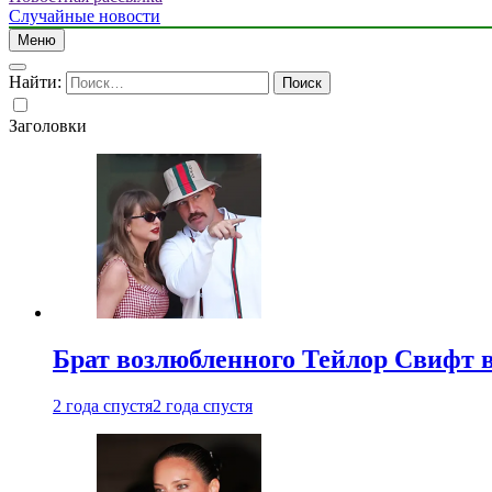
Случайные новости
Меню
Найти:
Заголовки
Брат возлюбленного Тейлор Свифт в
2 года спустя
2 года спустя