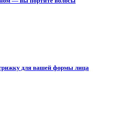
ном — вы портите волосы
трижку для вашей формы лица