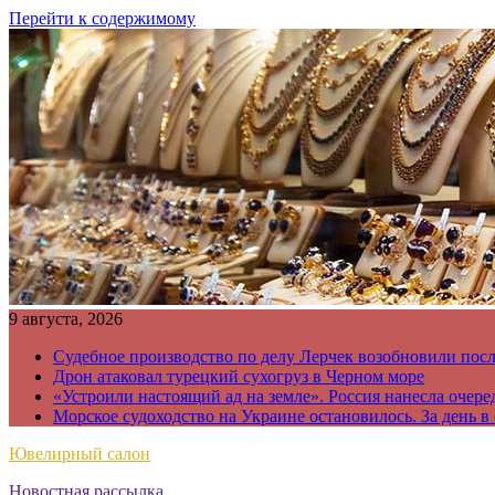
Перейти к содержимому
9 августа, 2026
Судебное производство по делу Лерчек возобновили пос
Дрон атаковал турецкий сухогруз в Черном море
«Устроили настоящий ад на земле». Россия нанесла очере
Морское судоходство на Украине остановилось. За день в
Ювелирный салон
Новостная рассылка