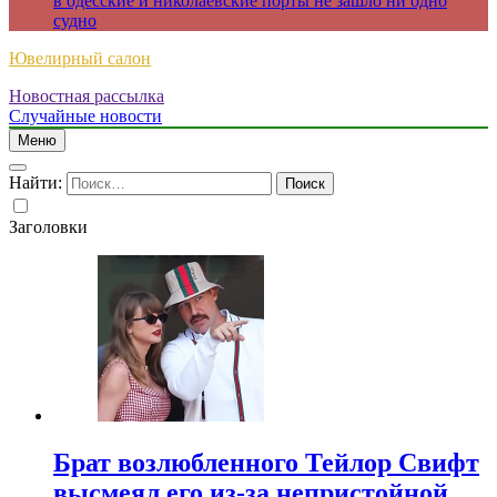
в одесские и николаевские порты не зашло ни одно
судно
Ювелирный салон
Новостная рассылка
Случайные новости
Меню
Найти:
Заголовки
Брат возлюбленного Тейлор Свифт
высмеял его из-за непристойной