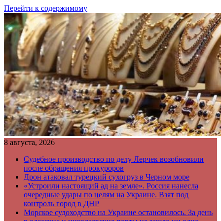
Перейти к содержимому
8 августа, 2026
Судебное производство по делу Лерчек возобновили
после обращения прокуроров
Дрон атаковал турецкий сухогруз в Черном море
«Устроили настоящий ад на земле». Россия нанесла
очередные удары по целям на Украине. Взят под
контроль город в ДНР
Морское судоходство на Украине остановилось. За день