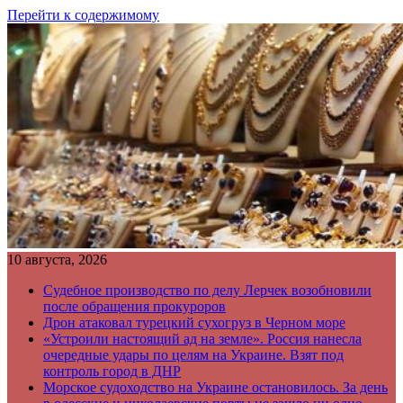
Перейти к содержимому
10 августа, 2026
Судебное производство по делу Лерчек возобновили
после обращения прокуроров
Дрон атаковал турецкий сухогруз в Черном море
«Устроили настоящий ад на земле». Россия нанесла
очередные удары по целям на Украине. Взят под
контроль город в ДНР
Морское судоходство на Украине остановилось. За день