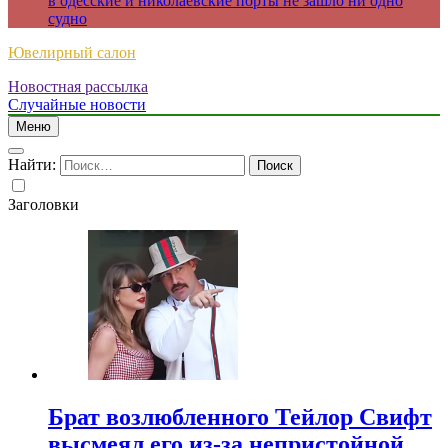
в одесские и николаевские порты не зашло ни одно
судно
Ювелирный салон
Новостная рассылка
Случайные новости
Меню
Найти:
Заголовки
Брат возлюбленного Тейлор Свифт
высмеял его из-за непристойной