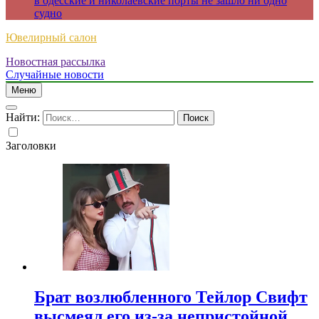
в одесские и николаевские порты не зашло ни одно
судно
Ювелирный салон
Новостная рассылка
Случайные новости
Меню
Найти:
Заголовки
Брат возлюбленного Тейлор Свифт
высмеял его из-за непристойной