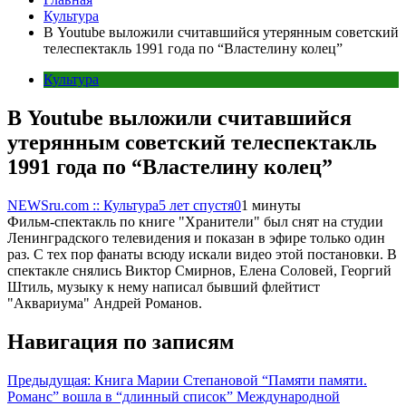
Культура
В Youtube выложили считавшийся утерянным советский
телеспектакль 1991 года по “Властелину колец”
Культура
В Youtube выложили считавшийся
утерянным советский телеспектакль
1991 года по “Властелину колец”
NEWSru.com :: Культура
5 лет спустя
0
1 минуты
Фильм-спектакль по книге "Хранители" был снят на студии
Ленинградского телевидения и показан в эфире только один
раз. С тех пор фанаты всюду искали видео этой постановки. В
спектакле снялись Виктор Смирнов, Елена Соловей, Георгий
Штиль, музыку к нему написал бывший флейтист
"Аквариума" Андрей Романов.
Навигация по записям
Предыдущая:
Книга Марии Степановой “Памяти памяти.
Романс” вошла в “длинный список” Международной