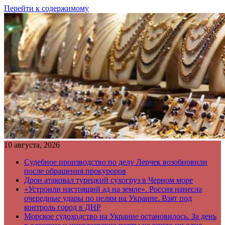
Перейти к содержимому
10 августа, 2026
Судебное производство по делу Лерчек возобновили
после обращения прокуроров
Дрон атаковал турецкий сухогруз в Черном море
«Устроили настоящий ад на земле». Россия нанесла
очередные удары по целям на Украине. Взят под
контроль город в ДНР
Морское судоходство на Украине остановилось. За день