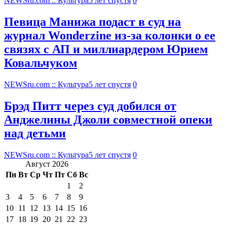
NEWSru.com :: Культура
5 лет спустя
0
Певица Манижа подаст в суд на
журнал Wonderzine из-за колонки о ее
связях с АП и миллиардером Юрием
Ковальчуком
NEWSru.com :: Культура
5 лет спустя
0
Брэд Питт через суд добился от
Анджелины Джоли совместной опеки
над детьми
NEWSru.com :: Культура
5 лет спустя
0
Август 2026
Пн
Вт
Ср
Чт
Пт
Сб
Вс
1
2
3
4
5
6
7
8
9
10
11
12
13
14
15
16
17
18
19
20
21
22
23