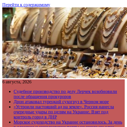
Перейти к содержимому
6 августа, 2026
Судебное производство по делу Лерчек возобновили
после обращения прокуроров
Дрон атаковал турецкий сухогруз в Черном море
«Устроили настоящий ад на земле». Россия нанесла
очередные удары по целям на Украине. Взят под
контроль город в ДНР
Морское судоходство на Украине остановилось. За день