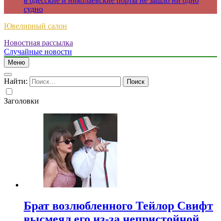
в одесские и николаевские порты не зашло ни одно
судно
Ювелирный салон
Новостная рассылка
Случайные новости
Меню
Найти:
Заголовки
Брат возлюбленного Тейлор Свифт
высмеял его из-за непристойной