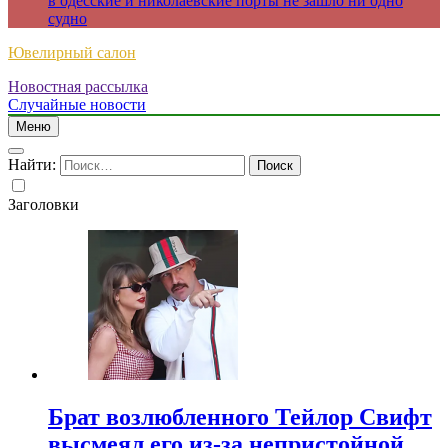
в одесские и николаевские порты не зашло ни одно
судно
Ювелирный салон
Новостная рассылка
Случайные новости
Меню
Найти:
Заголовки
Брат возлюбленного Тейлор Свифт
высмеял его из-за непристойной