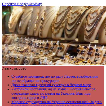
Перейти к содержимому
7 августа, 2026
Судебное производство по делу Лерчек возобновили
после обращения прокуроров
Дрон атаковал турецкий сухогруз в Черном море
«Устроили настоящий ад на земле». Россия нанесла
очередные удары по целям на Украине. Взят под
контроль город в ДНР
Морское судоходство на Украине остановилось. За день