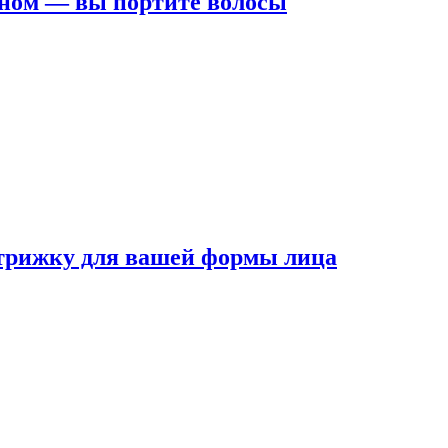
ном — вы портите волосы
трижку для вашей формы лица