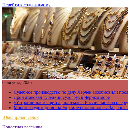
Перейти к содержимому
6 августа, 2026
Судебное производство по делу Лерчек возобновили пос
Дрон атаковал турецкий сухогруз в Черном море
«Устроили настоящий ад на земле». Россия нанесла очере
Морское судоходство на Украине остановилось. За день в
Ювелирный салон
Новостная рассылка