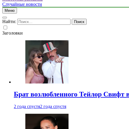
Случайные новости
Меню
Найти:
Заголовки
Брат возлюбленного Тейлор Свифт в
2 года спустя
2 года спустя