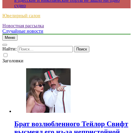
в одесские и николаевские порты не зашло ни одно
судно
Ювелирный салон
Новостная рассылка
Случайные новости
Меню
Найти:
Заголовки
Брат возлюбленного Тейлор Свифт
высмеял его из-за непристойной