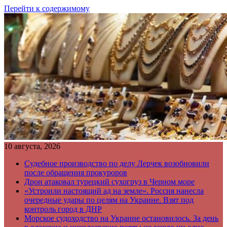
Перейти к содержимому
10 августа, 2026
Судебное производство по делу Лерчек возобновили
после обращения прокуроров
Дрон атаковал турецкий сухогруз в Черном море
«Устроили настоящий ад на земле». Россия нанесла
очередные удары по целям на Украине. Взят под
контроль город в ДНР
Морское судоходство на Украине остановилось. За день