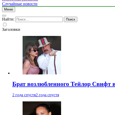
Случайные новости
Меню
Найти:
Заголовки
Брат возлюбленного Тейлор Свифт в
2 года спустя
2 года спустя