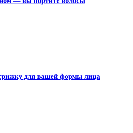
ном — вы портите волосы
трижку для вашей формы лица