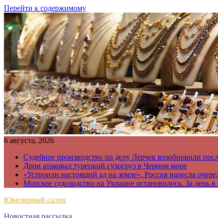
Перейти к содержимому
6 августа, 2026
Судебное производство по делу Лерчек возобновили пос
Дрон атаковал турецкий сухогруз в Черном море
«Устроили настоящий ад на земле». Россия нанесла очере
Морское судоходство на Украине остановилось. За день в
Ювелирный салон
Новостная рассылка