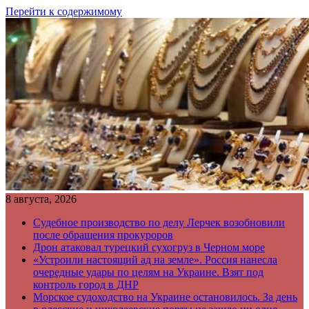
Перейти к содержимому
8 августа, 2026
Судебное производство по делу Лерчек возобновили
после обращения прокуроров
Дрон атаковал турецкий сухогруз в Черном море
«Устроили настоящий ад на земле». Россия нанесла
очередные удары по целям на Украине. Взят под
контроль город в ДНР
Морское судоходство на Украине остановилось. За день