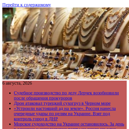
Перейти к содержимому
6 августа, 2026
Судебное производство по делу Лерчек возобновили
после обращения прокуроров
Дрон атаковал турецкий сухогруз в Черном море
«Устроили настоящий ад на земле». Россия нанесла
очередные удары по целям на Украине. Взят под
контроль город в ДНР
Морское судоходство на Украине остановилось. За день