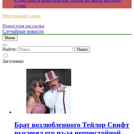
в одесские и николаевские порты не зашло ни одно
судно
Ювелирный салон
Новостная рассылка
Случайные новости
Меню
Найти:
Заголовки
Брат возлюбленного Тейлор Свифт
высмеял его из-за непристойной