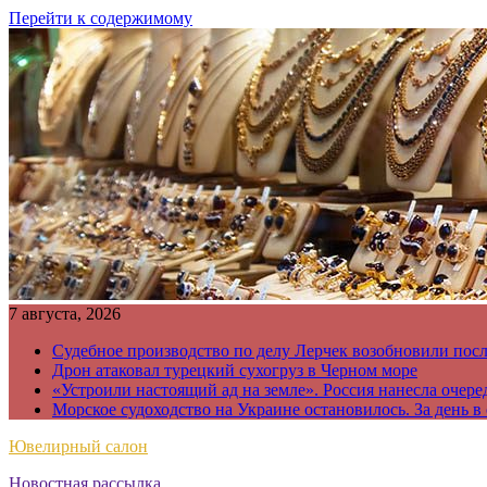
Перейти к содержимому
7 августа, 2026
Судебное производство по делу Лерчек возобновили пос
Дрон атаковал турецкий сухогруз в Черном море
«Устроили настоящий ад на земле». Россия нанесла очере
Морское судоходство на Украине остановилось. За день в
Ювелирный салон
Новостная рассылка