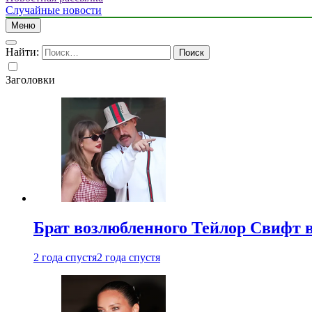
Случайные новости
Меню
Найти:
Заголовки
Брат возлюбленного Тейлор Свифт в
2 года спустя
2 года спустя