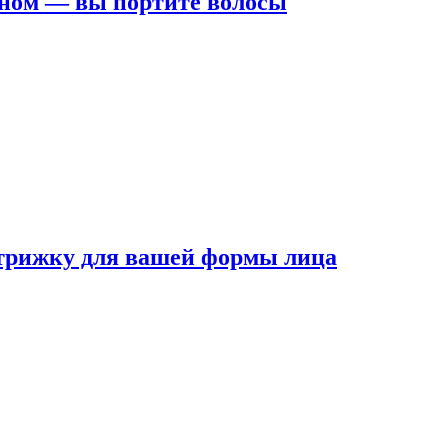
ном — вы портите волосы
трижку для вашей формы лица