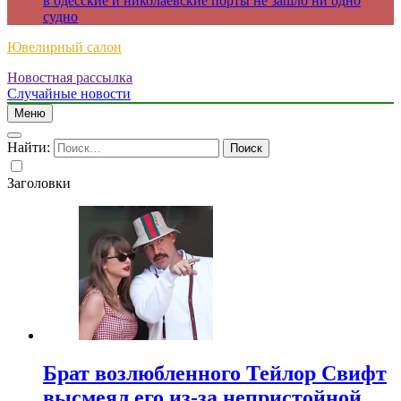
в одесские и николаевские порты не зашло ни одно
судно
Ювелирный салон
Новостная рассылка
Случайные новости
Меню
Найти:
Заголовки
Брат возлюбленного Тейлор Свифт
высмеял его из-за непристойной