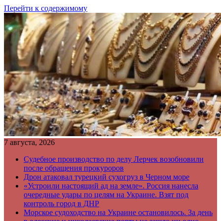
Перейти к содержимому
7 августа, 2026
Судебное производство по делу Лерчек возобновили
после обращения прокуроров
Дрон атаковал турецкий сухогруз в Черном море
«Устроили настоящий ад на земле». Россия нанесла
очередные удары по целям на Украине. Взят под
контроль город в ДНР
Морское судоходство на Украине остановилось. За день