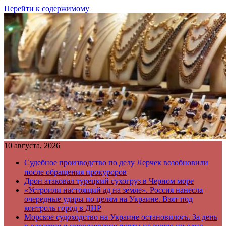
Перейти к содержимому
10 августа, 2026
Судебное производство по делу Лерчек возобновили
после обращения прокуроров
Дрон атаковал турецкий сухогруз в Черном море
«Устроили настоящий ад на земле». Россия нанесла
очередные удары по целям на Украине. Взят под
контроль город в ДНР
Морское судоходство на Украине остановилось. За день