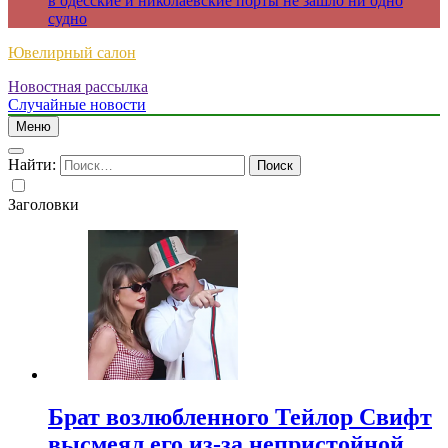
в одесские и николаевские порты не зашло ни одно
судно
Ювелирный салон
Новостная рассылка
Случайные новости
Меню
Найти:
Заголовки
Брат возлюбленного Тейлор Свифт
высмеял его из-за непристойной