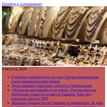
Перейти к содержимому
6 августа, 2026
Судебное производство по делу Лерчек возобновили
после обращения прокуроров
Дрон атаковал турецкий сухогруз в Черном море
«Устроили настоящий ад на земле». Россия нанесла
очередные удары по целям на Украине. Взят под
контроль город в ДНР
Морское судоходство на Украине остановилось. За день