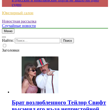
в одесские и николаевские порты не зашло ни одно
судно
Ювелирный салон
Новостная рассылка
Случайные новости
Меню
Найти:
Заголовки
Брат возлюбленного Тейлор Свифт
высмеял его из-за непристойной