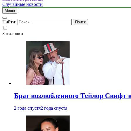
Случайные новости
Меню
Найти:
Заголовки
Брат возлюбленного Тейлор Свифт в
2 года спустя
2 года спустя