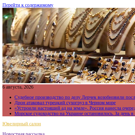
Перейти к содержимому
6 августа, 2026
Судебное производство по делу Лерчек возобновили пос
Дрон атаковал турецкий сухогруз в Черном море
«Устроили настоящий ад на земле». Россия нанесла очере
Морское судоходство на Украине остановилось. За день в
Ювелирный салон
Новостная рассылка