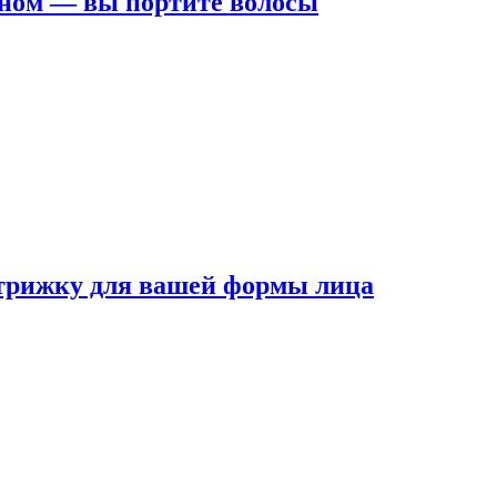
ном — вы портите волосы
трижку для вашей формы лица