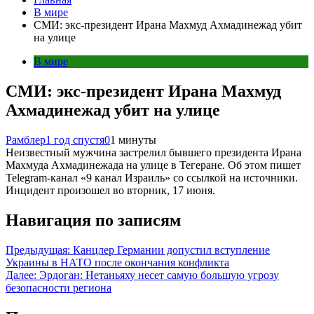
В мире
СМИ: экс-президент Ирана Махмуд Ахмадинежад убит
на улице
В мире
СМИ: экс-президент Ирана Махмуд
Ахмадинежад убит на улице
Рамблер
1 год спустя
0
1 минуты
Неизвестный мужчина застрелил бывшего президента Ирана
Махмуда Ахмадинежада на улице в Тегеране. Об этом пишет
Telegram-канал «9 канал Израиль» со ссылкой на источники.
Инцидент произошел во вторник, 17 июня.
Навигация по записям
Предыдущая:
Канцлер Германии допустил вступление
Украины в НАТО после окончания конфликта
Далее:
Эрдоган: Нетаньяху несет самую большую угрозу
безопасности региона