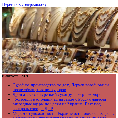
Перейти к содержимому
8 августа, 2026
Судебное производство по делу Лерчек возобновили
после обращения прокуроров
Дрон атаковал турецкий сухогруз в Черном море
«Устроили настоящий ад на земле». Россия нанесла
очередные удары по целям на Украине. Взят под
контроль город в ДНР
Морское судоходство на Украине остановилось. За день