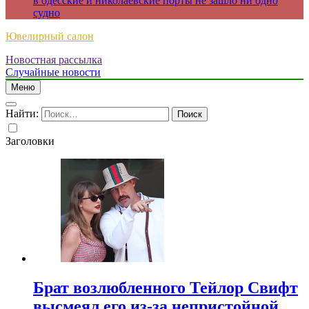
в одесские и николаевские порты не зашло ни одно
судно
Ювелирный салон
Новостная рассылка
Случайные новости
Меню
Найти:
Заголовки
Брат возлюбленного Тейлор Свифт
высмеял его из-за непристойной