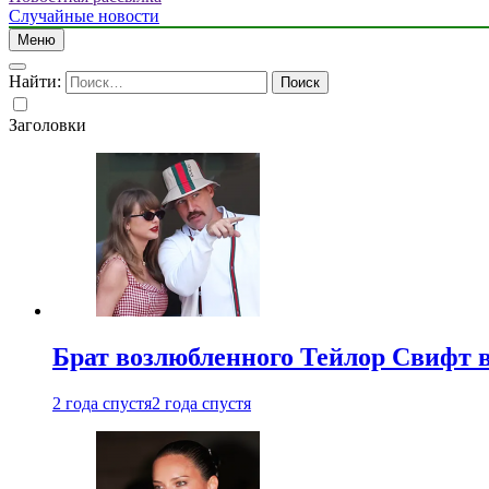
Случайные новости
Меню
Найти:
Заголовки
Брат возлюбленного Тейлор Свифт в
2 года спустя
2 года спустя