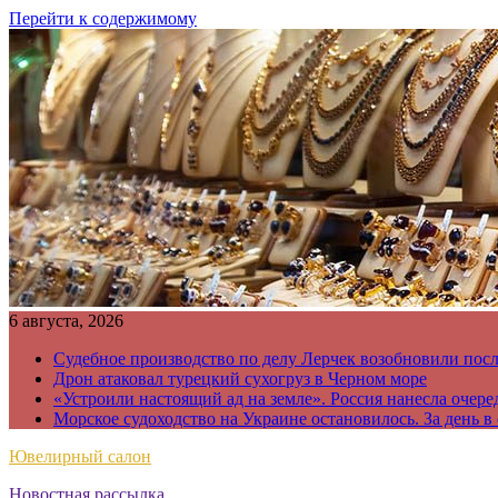
Перейти к содержимому
6 августа, 2026
Судебное производство по делу Лерчек возобновили пос
Дрон атаковал турецкий сухогруз в Черном море
«Устроили настоящий ад на земле». Россия нанесла очере
Морское судоходство на Украине остановилось. За день в
Ювелирный салон
Новостная рассылка