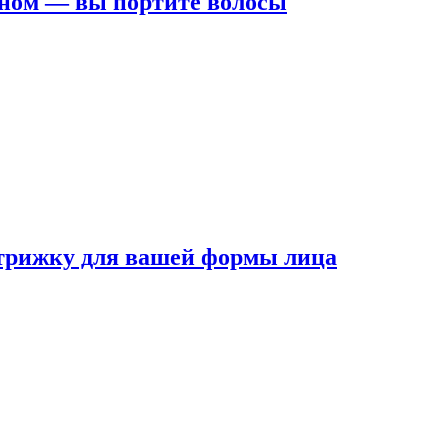
ном — вы портите волосы
трижку для вашей формы лица