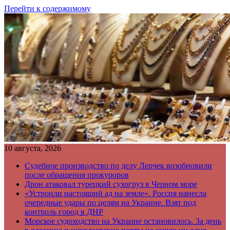
Перейти к содержимому
10 августа, 2026
Судебное производство по делу Лерчек возобновили
после обращения прокуроров
Дрон атаковал турецкий сухогруз в Черном море
«Устроили настоящий ад на земле». Россия нанесла
очередные удары по целям на Украине. Взят под
контроль город в ДНР
Морское судоходство на Украине остановилось. За день