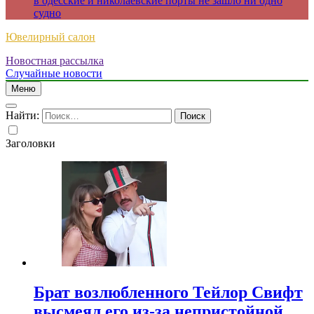
в одесские и николаевские порты не зашло ни одно
судно
Ювелирный салон
Новостная рассылка
Случайные новости
Меню
Найти:
Заголовки
Брат возлюбленного Тейлор Свифт
высмеял его из-за непристойной