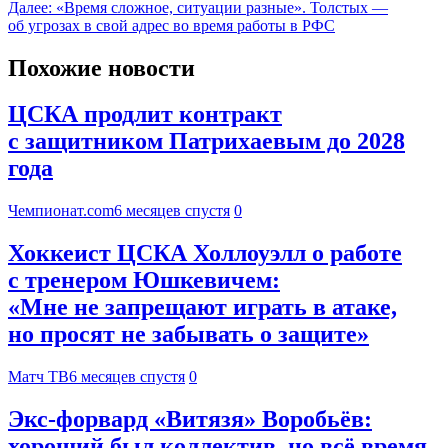
Далее:
«Время сложное, ситуации разные». Толстых —
об угрозах в свой адрес во время работы в РФС
Похожие новости
ЦСКА продлит контракт
с защитником Патрихаевым до 2028
года
Чемпионат.com
6 месяцев спустя
0
Хоккеист ЦСКА Холлоуэлл о работе
с тренером Юшкевичем:
«Мне не запрещают играть в атаке,
но просят не забывать о защите»
Матч ТВ
6 месяцев спустя
0
Экс-форвард «Витязя» Воробьёв:
хороший был коллектив, но всё время