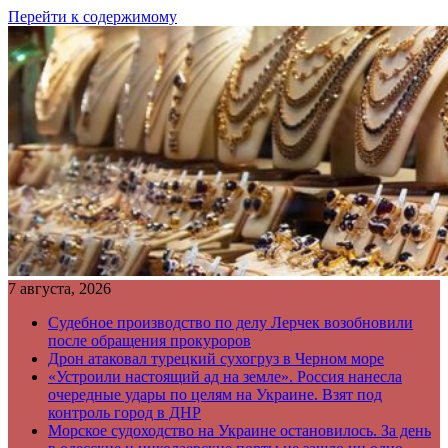
Перейти к содержимому
7 августа, 2026
Судебное производство по делу Лерчек возобновили
после обращения прокуроров
Дрон атаковал турецкий сухогруз в Черном море
«Устроили настоящий ад на земле». Россия нанесла
очередные удары по целям на Украине. Взят под
контроль город в ДНР
Морское судоходство на Украине остановилось. За день