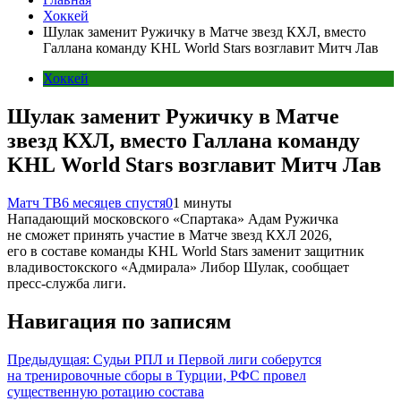
Хоккей
Шулак заменит Ружичку в Матче звезд КХЛ, вместо
Галлана команду KHL World Stars возглавит Митч Лав
Хоккей
Шулак заменит Ружичку в Матче
звезд КХЛ, вместо Галлана команду
KHL World Stars возглавит Митч Лав
Матч ТВ
6 месяцев спустя
0
1 минуты
Нападающий московского «Спартака» Адам Ружичка
не сможет принять участие в Матче звезд КХЛ 2026,
его в составе команды KHL World Stars заменит защитник
владивостокского «Адмирала» Либор Шулак, сообщает
пресс‑служба лиги.
Навигация по записям
Предыдущая:
Судьи РПЛ и Первой лиги соберутся
на тренировочные сборы в Турции, РФС провел
существенную ротацию состава