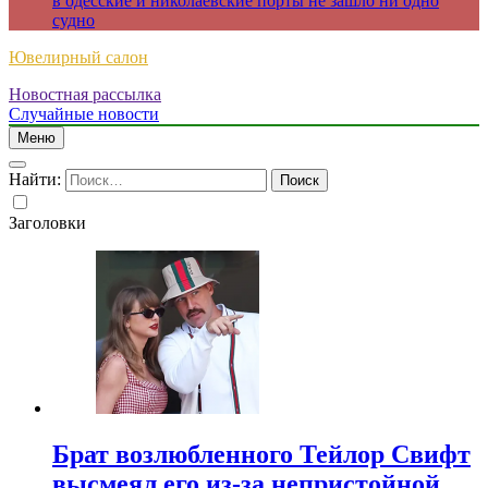
в одесские и николаевские порты не зашло ни одно
судно
Ювелирный салон
Новостная рассылка
Случайные новости
Меню
Найти:
Заголовки
Брат возлюбленного Тейлор Свифт
высмеял его из-за непристойной