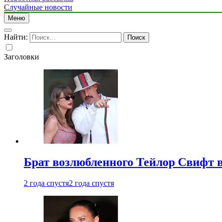
Случайные новости
Меню
Найти:
Заголовки
Брат возлюбленного Тейлор Свифт в
2 года спустя
2 года спустя