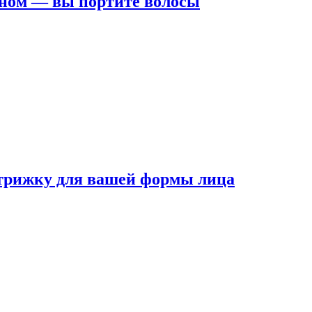
ном — вы портите волосы
трижку для вашей формы лица