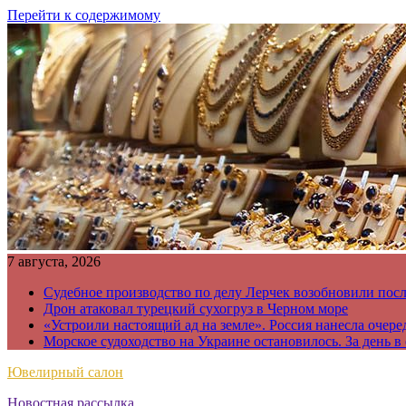
Перейти к содержимому
7 августа, 2026
Судебное производство по делу Лерчек возобновили пос
Дрон атаковал турецкий сухогруз в Черном море
«Устроили настоящий ад на земле». Россия нанесла очере
Морское судоходство на Украине остановилось. За день в
Ювелирный салон
Новостная рассылка