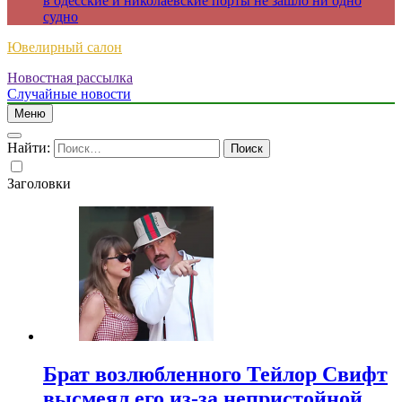
в одесские и николаевские порты не зашло ни одно
судно
Ювелирный салон
Новостная рассылка
Случайные новости
Меню
Найти:
Заголовки
Брат возлюбленного Тейлор Свифт
высмеял его из-за непристойной