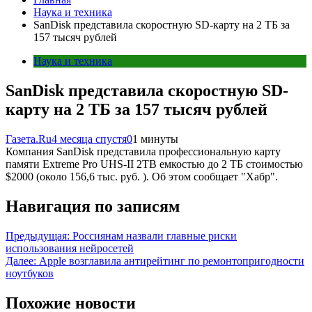
Наука и техника
SanDisk представила скоростную SD-карту на 2 ТБ за
157 тысяч рублей
Наука и техника
SanDisk представила скоростную SD-
карту на 2 ТБ за 157 тысяч рублей
Газета.Ru
4 месяца спустя
0
1 минуты
Компания SanDisk представила профессиональную карту
памяти Extreme Pro UHS-II 2TB емкостью до 2 ТБ стоимостью
$2000 (около 156,6 тыс. руб. ). Об этом сообщает "Хабр".
Навигация по записям
Предыдущая:
Россиянам назвали главные риски
использования нейросетей
Далее:
Apple возглавила антирейтинг по ремонтопригодности
ноутбуков
Похожие новости