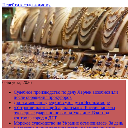
Перейти к содержимому
6 августа, 2026
Судебное производство по делу Лерчек возобновили
после обращения прокуроров
Дрон атаковал турецкий сухогруз в Черном море
«Устроили настоящий ад на земле». Россия нанесла
очередные удары по целям на Украине. Взят под
контроль город в ДНР
Морское судоходство на Украине остановилось. За день