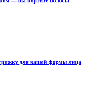
ном — вы портите волосы
трижку для вашей формы лица