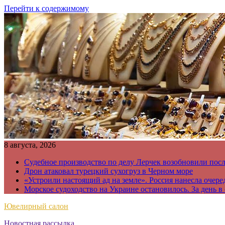
Перейти к содержимому
8 августа, 2026
Судебное производство по делу Лерчек возобновили пос
Дрон атаковал турецкий сухогруз в Черном море
«Устроили настоящий ад на земле». Россия нанесла очере
Морское судоходство на Украине остановилось. За день в
Ювелирный салон
Новостная рассылка