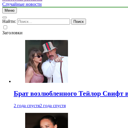
Случайные новости
Меню
Найти:
Заголовки
Брат возлюбленного Тейлор Свифт в
2 года спустя
2 года спустя