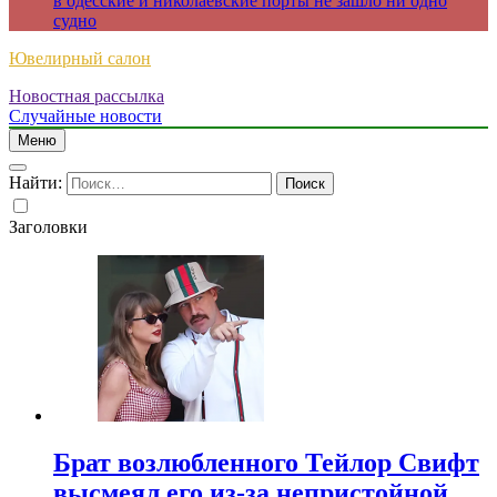
в одесские и николаевские порты не зашло ни одно
судно
Ювелирный салон
Новостная рассылка
Случайные новости
Меню
Найти:
Заголовки
Брат возлюбленного Тейлор Свифт
высмеял его из-за непристойной