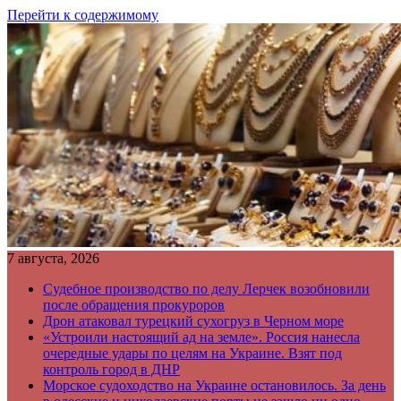
Перейти к содержимому
7 августа, 2026
Судебное производство по делу Лерчек возобновили
после обращения прокуроров
Дрон атаковал турецкий сухогруз в Черном море
«Устроили настоящий ад на земле». Россия нанесла
очередные удары по целям на Украине. Взят под
контроль город в ДНР
Морское судоходство на Украине остановилось. За день