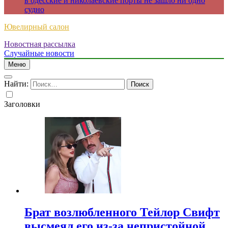
в одесские и николаевские порты не зашло ни одно
судно
Ювелирный салон
Новостная рассылка
Случайные новости
Меню
Найти:
Заголовки
Брат возлюбленного Тейлор Свифт
высмеял его из-за непристойной