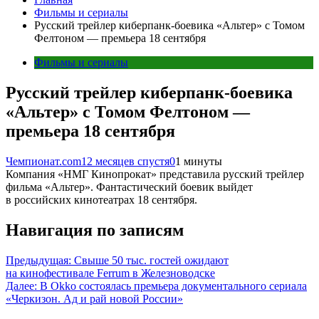
Фильмы и сериалы
Русский трейлер киберпанк-боевика «Альтер» с Томом
Фелтоном — премьера 18 сентября
Фильмы и сериалы
Русский трейлер киберпанк-боевика
«Альтер» с Томом Фелтоном —
премьера 18 сентября
Чемпионат.com
12 месяцев спустя
0
1 минуты
Компания «НМГ Кинопрокат» представила русский трейлер
фильма «Альтер». Фантастический боевик выйдет
в российских кинотеатрах 18 сентября.
Навигация по записям
Предыдущая:
Свыше 50 тыс. гостей ожидают
на кинофестивале Ferrum в Железноводске
Далее:
В Okko состоялась премьера документального сериала
«Черкизон. Ад и рай новой России»