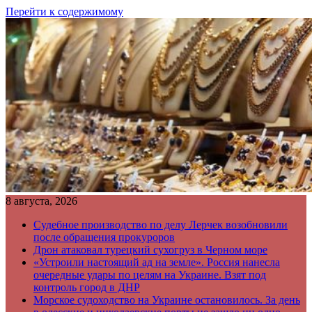
Перейти к содержимому
8 августа, 2026
Судебное производство по делу Лерчек возобновили
после обращения прокуроров
Дрон атаковал турецкий сухогруз в Черном море
«Устроили настоящий ад на земле». Россия нанесла
очередные удары по целям на Украине. Взят под
контроль город в ДНР
Морское судоходство на Украине остановилось. За день