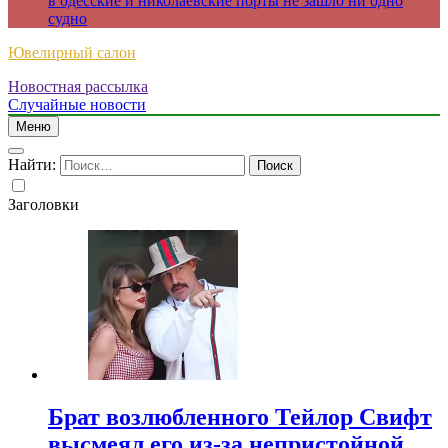
в одесские и николаевские порты не зашло ни одно
судно
Ювелирный салон
Новостная рассылка
Случайные новости
Меню
Найти:
Заголовки
Брат возлюбленного Тейлор Свифт
высмеял его из-за непристойной