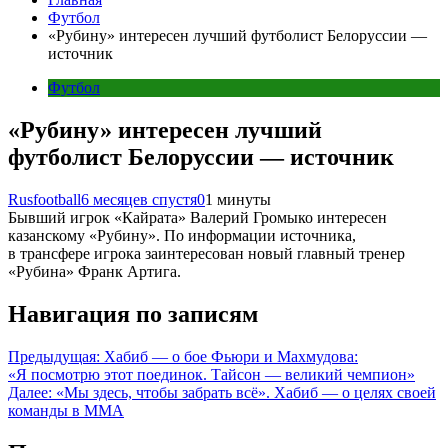
Футбол
«Рубину» интересен лучший футболист Белоруссии —
источник
Футбол
«Рубину» интересен лучший
футболист Белоруссии — источник
Rusfootball
6 месяцев спустя
0
1 минуты
Бывший игрок «Кайрата» Валерий Громыко интересен
казанскому «Рубину». По информации источника,
в трансфере игрока заинтересован новый главный тренер
«Рубина» Франк Артига.
Навигация по записям
Предыдущая:
Хабиб — о бое Фьюри и Махмудова:
«Я посмотрю этот поединок. Тайсон — великий чемпион»
Далее:
«Мы здесь, чтобы забрать всё». Хабиб — о целях своей
команды в ММА