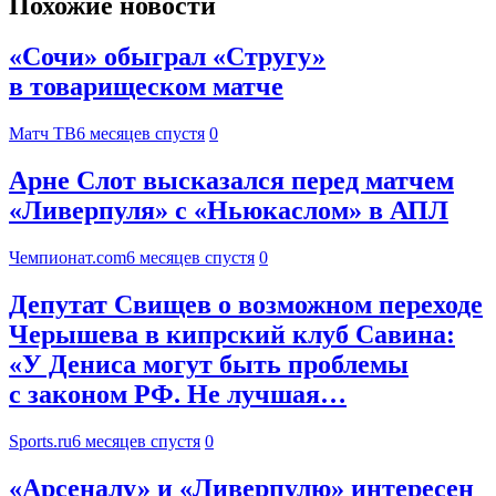
Похожие новости
«Сочи» обыграл «Стругу»
в товарищеском матче
Матч ТВ
6 месяцев спустя
0
Арне Слот высказался перед матчем
«Ливерпуля» с «Ньюкаслом» в АПЛ
Чемпионат.com
6 месяцев спустя
0
Депутат Свищев о возможном переходе
Черышева в кипрский клуб Савина:
«У Дениса могут быть проблемы
с законом РФ. Не лучшая…
Sports.ru
6 месяцев спустя
0
«Арсеналу» и «Ливерпулю» интересен