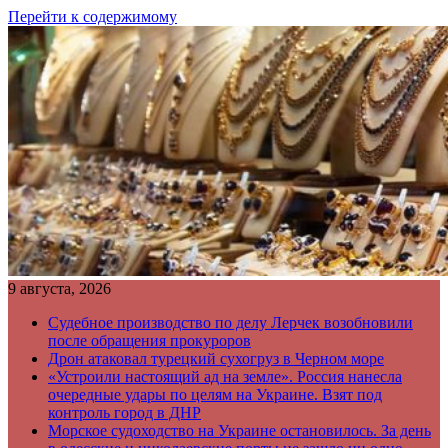
Перейти к содержимому
9 августа, 2026
Судебное производство по делу Лерчек возобновили
после обращения прокуроров
Дрон атаковал турецкий сухогруз в Черном море
«Устроили настоящий ад на земле». Россия нанесла
очередные удары по целям на Украине. Взят под
контроль город в ДНР
Морское судоходство на Украине остановилось. За день