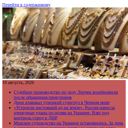
Перейти к содержимому
10 августа, 2026
Судебное производство по делу Лерчек возобновили
после обращения прокуроров
Дрон атаковал турецкий сухогруз в Черном море
«Устроили настоящий ад на земле». Россия нанесла
очередные удары по целям на Украине. Взят под
контроль город в ДНР
Морское судоходство на Украине остановилось. За день