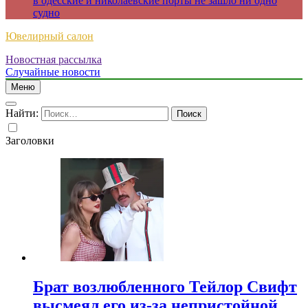
в одесские и николаевские порты не зашло ни одно
судно
Ювелирный салон
Новостная рассылка
Случайные новости
Меню
Найти:
Заголовки
Брат возлюбленного Тейлор Свифт
высмеял его из-за непристойной