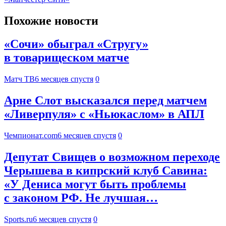
Похожие новости
«Сочи» обыграл «Стругу»
в товарищеском матче
Матч ТВ
6 месяцев спустя
0
Арне Слот высказался перед матчем
«Ливерпуля» с «Ньюкаслом» в АПЛ
Чемпионат.com
6 месяцев спустя
0
Депутат Свищев о возможном переходе
Черышева в кипрский клуб Савина:
«У Дениса могут быть проблемы
с законом РФ. Не лучшая…
Sports.ru
6 месяцев спустя
0