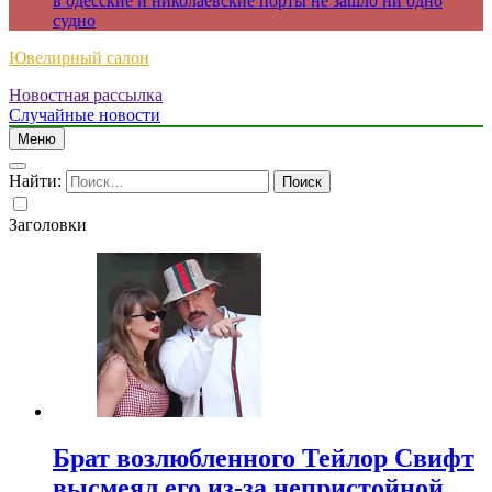
в одесские и николаевские порты не зашло ни одно
судно
Ювелирный салон
Новостная рассылка
Случайные новости
Меню
Найти:
Заголовки
Брат возлюбленного Тейлор Свифт
высмеял его из-за непристойной