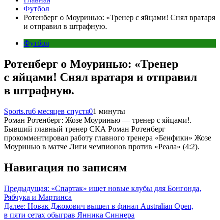
Футбол
Ротенберг о Моуринью: «Тренер с яйцами! Снял вратаря
и отправил в штрафную.
Футбол
Ротенберг о Моуринью: «Тренер
с яйцами! Снял вратаря и отправил
в штрафную.
Sports.ru
6 месяцев спустя
0
1 минуты
Роман Ротенберг: Жозе Моуринью — тренер с яйцами!.
Бывший главный тренер СКА Роман Ротенберг
прокомментировал работу главного тренера «Бенфики» Жозе
Моуринью в матче Лиги чемпионов против «Реала» (4:2).
Навигация по записям
Предыдущая:
«Спартак» ищет новые клубы для Бонгонда,
Рябчука и Мартинса
Далее:
Новак Джокович вышел в финал Australian Open,
в пяти сетах обыграв Янника Синнера