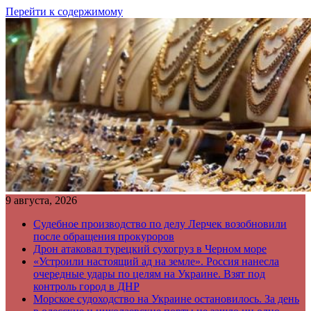
Перейти к содержимому
9 августа, 2026
Судебное производство по делу Лерчек возобновили
после обращения прокуроров
Дрон атаковал турецкий сухогруз в Черном море
«Устроили настоящий ад на земле». Россия нанесла
очередные удары по целям на Украине. Взят под
контроль город в ДНР
Морское судоходство на Украине остановилось. За день